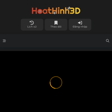
Lịch sử
Theo dõi
Đăng nhập