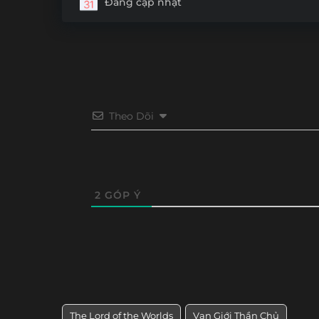
Đang cập nhật
Tập 220
Tập 219
Tập 218
Tập 21
Tập 208
Tập 207
Tập 206
Tập 20
Tập 196
Tập 195
Tập 194
Tập 19
Tập 184
Tập 183
Tập 182
Tập 18
Theo Dõi
Tập 172
Tập 171
Tập 170
Tập 16
Tập 160
Tập 159
Tập 158
Tập 15
2
GÓP Ý
Tập 148
Tập 147
Tập 146
Tập 14
Tập 136
Tập 135
Tập 134
Tập 13
Tập 124
Tập 123
Tập 122
Tập 12
Tập 112
Tập 111
Tập 110
Tập 10
The Lord of the Worlds
Vạn Giới Thần Chủ