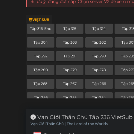
⚠️Lưu ý: đang đứt cáp, Chọn server V2 để xem m
VIỆT SUB
Tập 316-End
Tập 315
Tập 314
Tập 31
Tập 304
Tập 303
Tập 302
Tập 30
Tập 292
Tập 291
Tập 290
Tập 28
Tập 280
Tập 279
Tập 278
Tập 27
Tập 268
Tập 267
Tập 266
Tập 26
Tập 256
Tập 255
Tập 254
Tập 25
Tập 244
Tập 243
Tập 242
Tập 24
Vạn Giới Thần Chủ Tập 236 VietSub
Vạn Giới Thần Chủ | The Lord of the Worlds
Tập 232
Tập 231
Tập 230
Tập 22