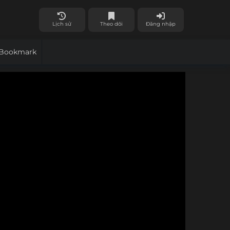
Lịch sử
Theo dõi
Đăng nhập
Bookmark