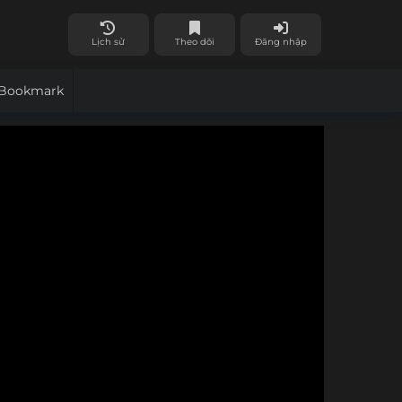
Lịch sử
Theo dõi
Đăng nhập
Bookmark