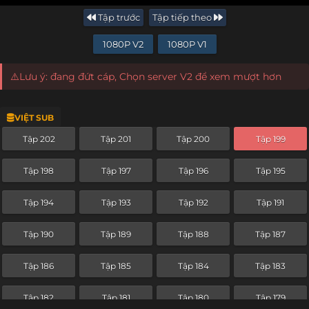
Tập trước
Tập tiếp theo
1080P V2
1080P V1
⚠️Lưu ý: đang đứt cáp, Chọn server V2 để xem mượt hơn
VIỆT SUB
Tập 202
Tập 201
Tập 200
Tập 199
Tập 198
Tập 197
Tập 196
Tập 195
Tập 194
Tập 193
Tập 192
Tập 191
Tập 190
Tập 189
Tập 188
Tập 187
Tập 186
Tập 185
Tập 184
Tập 183
Tập 182
Tập 181
Tập 180
Tập 179