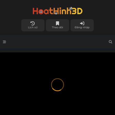
Lịch sử
Theo dõi
Đăng nhập