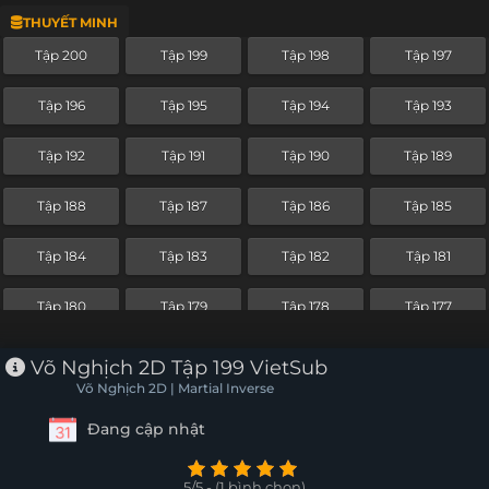
THUYẾT MINH
Tập 178
Tập 177
Tập 176
Tập 175
Tập 200
Tập 199
Tập 198
Tập 197
Tập 174
Tập 173
Tập 172
Tập 171
Tập 196
Tập 195
Tập 194
Tập 193
Tập 170
Tập 169
Tập 168
Tập 167
Tập 192
Tập 191
Tập 190
Tập 189
Tập 166
Tập 165
Tập 164
Tập 163
Tập 188
Tập 187
Tập 186
Tập 185
Tập 162
Tập 161
Tập 160
Tập 159
Tập 184
Tập 183
Tập 182
Tập 181
Tập 158
Tập 157
Tập 156
Tập 155
Tập 180
Tập 179
Tập 178
Tập 177
Tập 154
Tập 153
Tập 152
Tập 151
Võ Nghịch 2D Tập 199 VietSub
Tập 150
Tập 149
Tập 148
Tập 147
Võ Nghịch 2D | Martial Inverse
Đang cập nhật
Tập 146
Tập 145
Tập 144
Tập 143
Tập 142
Tập 141
Tập 140
Tập 139
5/5 - (1 bình chọn)