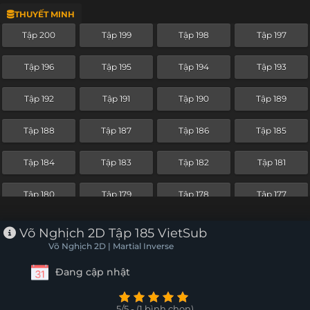
THUYẾT MINH
Tập 178
Tập 177
Tập 176
Tập 175
Tập 200
Tập 199
Tập 198
Tập 197
Tập 174
Tập 173
Tập 172
Tập 171
Tập 196
Tập 195
Tập 194
Tập 193
Tập 170
Tập 169
Tập 168
Tập 167
Tập 192
Tập 191
Tập 190
Tập 189
Tập 166
Tập 165
Tập 164
Tập 163
Tập 188
Tập 187
Tập 186
Tập 185
Tập 162
Tập 161
Tập 160
Tập 159
Tập 184
Tập 183
Tập 182
Tập 181
Tập 158
Tập 157
Tập 156
Tập 155
Tập 180
Tập 179
Tập 178
Tập 177
Tập 154
Tập 153
Tập 152
Tập 151
Võ Nghịch 2D Tập 185 VietSub
Tập 150
Tập 149
Tập 148
Tập 147
Võ Nghịch 2D | Martial Inverse
Đang cập nhật
Tập 146
Tập 145
Tập 144
Tập 143
Tập 142
Tập 141
Tập 140
Tập 139
5/5 - (1 bình chọn)