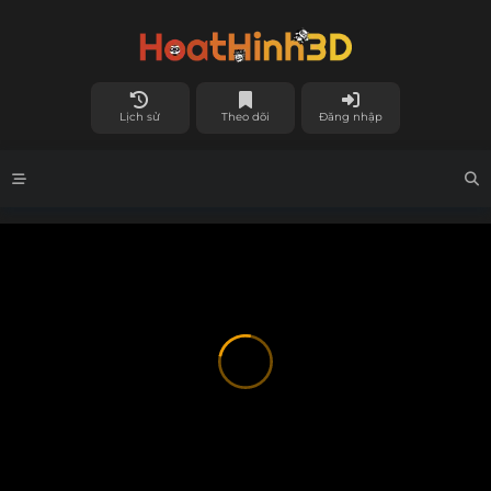
Lịch sử
Theo dõi
Đăng nhập