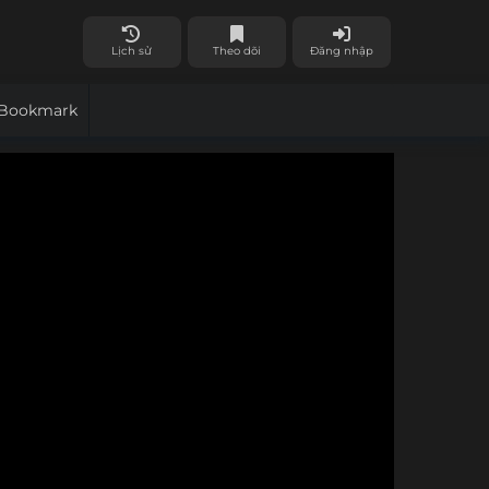
Lịch sử
Theo dõi
Đăng nhập
Bookmark