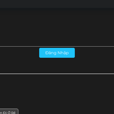
Tập 26
Tập 25
Tập 24
Tập 23
Tập 14
Tập 13
Tập 12
Tập 11
Tập 2
Tập 1
Đăng Nhập
n Đi Ở Rể