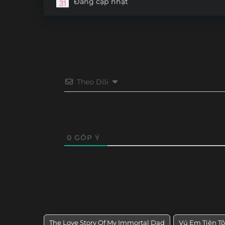
Đang cập nhật
Tập 30
Tập 29
Tập 28
Tập 27
Tập 18
Tập 17
Tập 16
Tập 15
Tập 6
Tập 5
Tập 4
Tập 3
Theo Dõi
0
GÓP Ý
The Love Story Of My Immortal Dad
Vú Em Tiên Tô