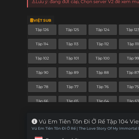
⚠️Lưu ý: đang đứt cáp, Chọn server V2 để xem m
VIỆT SUB
Tập 126
Tập 125
Tập 124
Tập 12
Tập 114
Tập 113
Tập 112
Tập 111
Tập 102
Tập 101
Tập 100
Tập 99
Tập 90
Tập 89
Tập 88
Tập 8
Tập 78
Tập 77
Tập 76
Tập 75
Tập 66
Tập 65
Tập 64
Tập 63
Tập 54
Tập 53
Tập 52
Tập 51
Vú Em Tiên Tôn Đi Ở Rể Tập 104 Vi
Vú Em Tiên Tôn Đi Ở Rể | The Love Story Of My Immortal
Tập 42
Tập 41
Tập 40
Tập 39