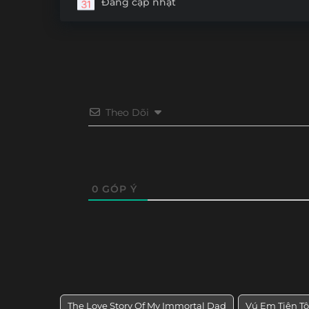
Đang cập nhật
Tập 30
Tập 29
Tập 28
Tập 27
Tập 18
Tập 17
Tập 16
Tập 15
Tập 6
Tập 5
Tập 4
Tập 3
Theo Dõi
0
GÓP Ý
The Love Story Of My Immortal Dad
Vú Em Tiên Tô