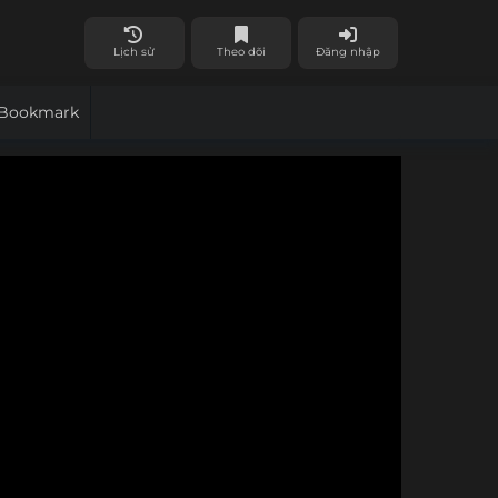
Lịch sử
Theo dõi
Đăng nhập
Bookmark