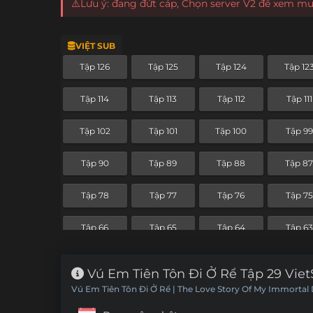
⚠️Lưu ý: đang đứt cáp, Chọn server V2 để xem m
VIỆT SUB
Tập 126
Tập 125
Tập 124
Tập 12
Tập 114
Tập 113
Tập 112
Tập 111
Tập 102
Tập 101
Tập 100
Tập 99
Tập 90
Tập 89
Tập 88
Tập 8
Tập 78
Tập 77
Tập 76
Tập 75
Tập 66
Tập 65
Tập 64
Tập 63
Tập 54
Tập 53
Tập 52
Tập 51
Vú Em Tiên Tôn Đi Ở Rể Tập 29 Vie
Vú Em Tiên Tôn Đi Ở Rể | The Love Story Of My Immortal
Tập 42
Tập 41
Tập 40
Tập 39