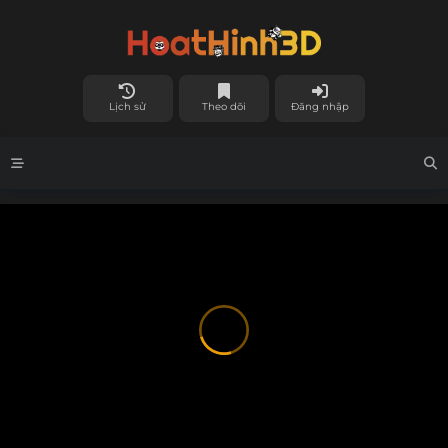
Lịch sử
Theo dõi
Đăng nhập