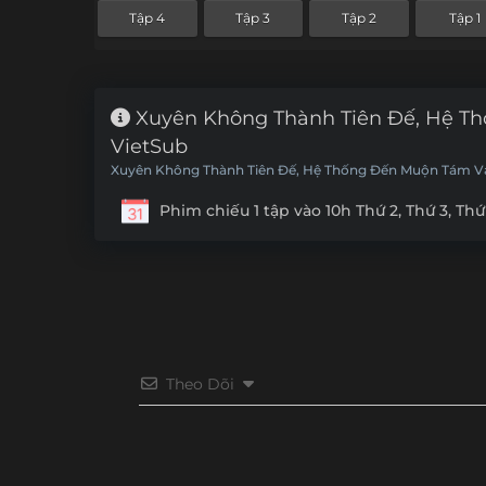
Tập 4
Tập 3
Tập 2
Tập 1
Xuyên Không Thành Tiên Đế, Hệ T
VietSub
Xuyên Không Thành Tiên Đế, Hệ Thống Đến Muộn Tám Vạ
Immortal Emperor, The System Arrives 80,000 Years Late
Phim chiếu 1 tập vào 10h Thứ 2, Thứ 3, Thứ
Theo Dõi