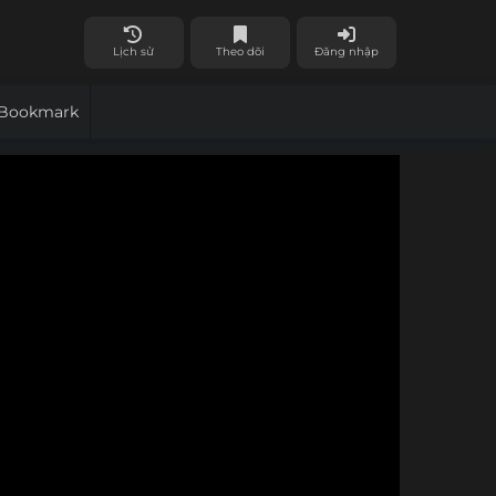
Lịch sử
Theo dõi
Đăng nhập
Bookmark