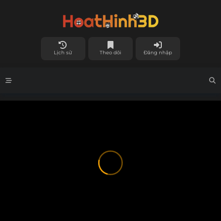
Lịch sử
Theo dõi
Đăng nhập