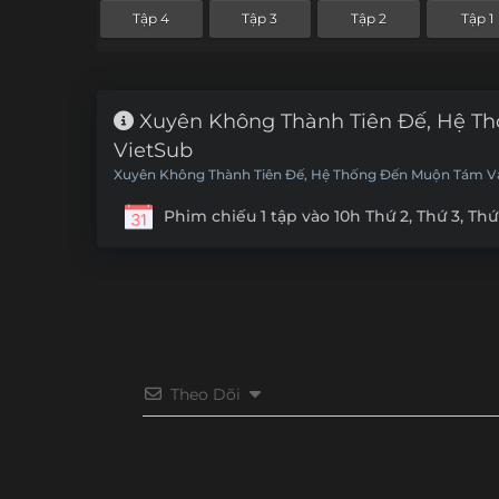
Tập 4
Tập 3
Tập 2
Tập 1
Xuyên Không Thành Tiên Đế, Hệ T
VietSub
Xuyên Không Thành Tiên Đế, Hệ Thống Đến Muộn Tám Vạ
Immortal Emperor, The System Arrives 80,000 Years Late
Phim chiếu 1 tập vào 10h Thứ 2, Thứ 3, Thứ
Theo Dõi