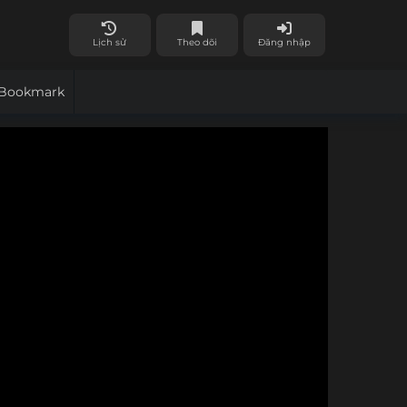
Lịch sử
Theo dõi
Đăng nhập
Bookmark