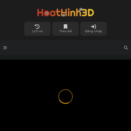
Lịch sử
Theo dõi
Đăng nhập