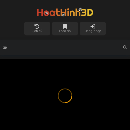
Lịch sử
Theo dõi
Đăng nhập