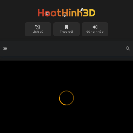
Lịch sử
Theo dõi
Đăng nhập