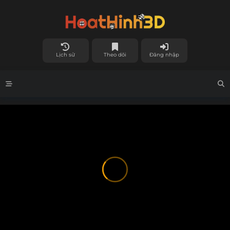
Lịch sử
Theo dõi
Đăng nhập