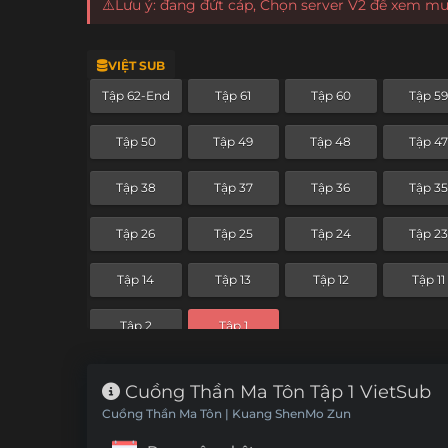
⚠️Lưu ý: đang đứt cáp, Chọn server V2 để xem m
VIỆT SUB
Tập 62-End
Tập 61
Tập 60
Tập 59
Tập 50
Tập 49
Tập 48
Tập 47
Tập 38
Tập 37
Tập 36
Tập 35
Tập 26
Tập 25
Tập 24
Tập 23
Tập 14
Tập 13
Tập 12
Tập 11
Tập 2
Tập 1
Cuồng Thần Ma Tôn Tập 1 VietSub
Cuồng Thần Ma Tôn | Kuang ShenMo Zun