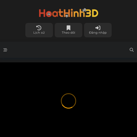
Lịch sử
Theo dõi
Đăng nhập