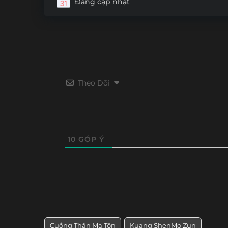
Đang cập nhật
Theo Dõi
10
GÓP Ý
Cuồng Thần Ma Tôn
Kuang ShenMo Zun