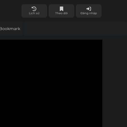
Lịch sử
Theo dõi
Đăng nhập
Bookmark