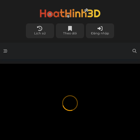
Lịch sử
Theo dõi
Đăng nhập