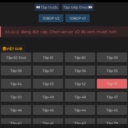
Tập trước
Tập tiếp theo
1080P V2
1080P V1
⚠️Lưu ý: đang đứt cáp, Chọn server V2 để xem mượt hơn
VIỆT SUB
Tập 62-End
Tập 61
Tập 60
Tập 59
Tập 58
Tập 57
Tập 56
Tập 55
Tập 54
Tập 53
Tập 52
Tập 51
Tập 50
Tập 49
Tập 48
Tập 47
Tập 46
Tập 45
Tập 44
Tập 43
Tập 42
Tập 41
Tập 40
Tập 39