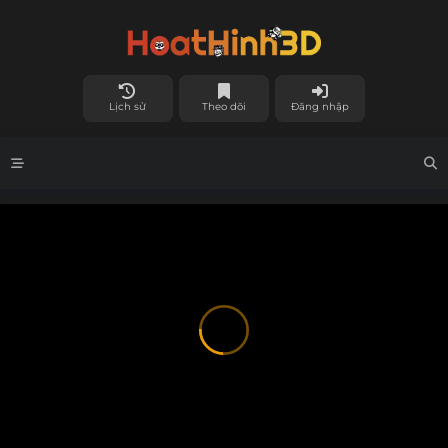
Lịch sử
Theo dõi
Đăng nhập