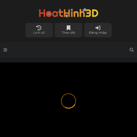
Lịch sử
Theo dõi
Đăng nhập