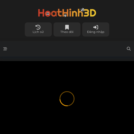
Lịch sử
Theo dõi
Đăng nhập