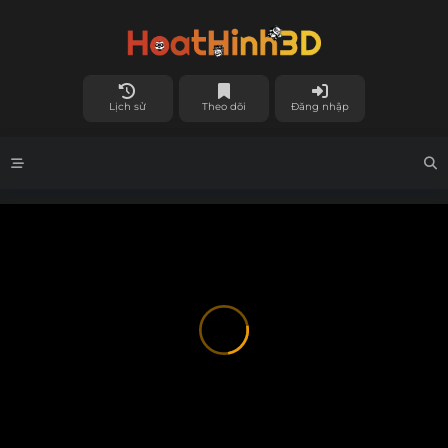
Lịch sử
Theo dõi
Đăng nhập