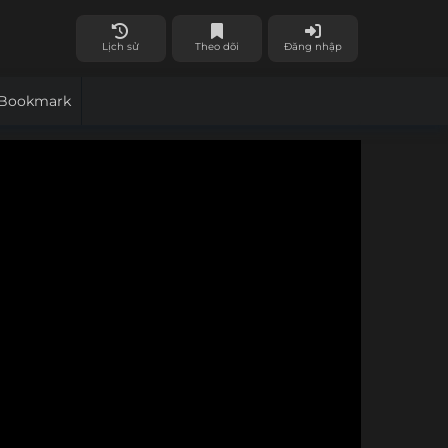
Lịch sử
Theo dõi
Đăng nhập
Bookmark