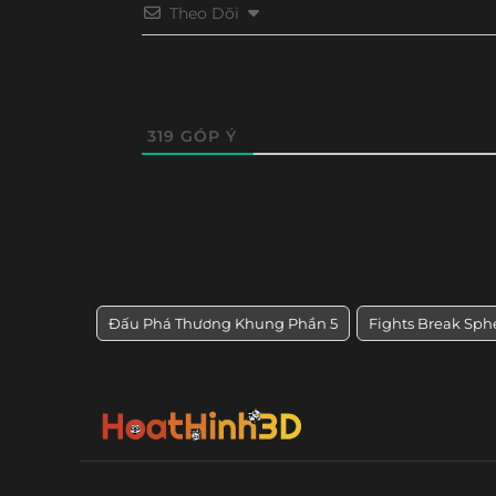
Tập 80
Tập 79
Tập 78
Tập 77
Theo Dõi
Tập 68
Tập 67
Tập 66
Tập 65
Tập 56
Tập 55
Tập 54
Tập 53
319
GÓP Ý
Đấu Phá Thương Khung Phần 5
Fights Break Sph