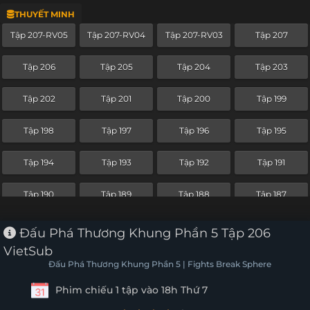
THUYẾT MINH
Tập 186
Tập 185
Tập 184
Tập 183
Tập 207-RV05
Tập 207-RV04
Tập 207-RV03
Tập 207
Tập 182
Tập 181
Tập 180
Tập 179
Tập 206
Tập 205
Tập 204
Tập 203
Tập 178
Tập 177
Tập 176
Tập 175
Tập 202
Tập 201
Tập 200
Tập 199
Tập 174
Tập 173
Tập 172
Tập 171
Tập 198
Tập 197
Tập 196
Tập 195
Tập 170
Tập 169
Tập 168
Tập 167
Tập 194
Tập 193
Tập 192
Tập 191
Tập 166
Tập 165
Tập 164
Tập 163
Tập 190
Tập 189
Tập 188
Tập 187
Tập 162
Tập 161
Tập 160
Tập 159
Tập 186
Tập 185
Tập 184
Tập 183
Đấu Phá Thương Khung Phần 5 Tập 206
Tập 158
Tập 157
Tập 156
Tập 155
VietSub
Tập 182
Tập 181
Tập 180
Tập 179
Đấu Phá Thương Khung Phần 5 | Fights Break Sphere
Tập 154
Tập 153
Tập 152
Tập 151
Phim chiếu 1 tập vào 18h Thứ 7
Tập 178
Tập 177
Tập 176
Tập 175
Tập 150
Tập 149
Tập 148
Tập 147