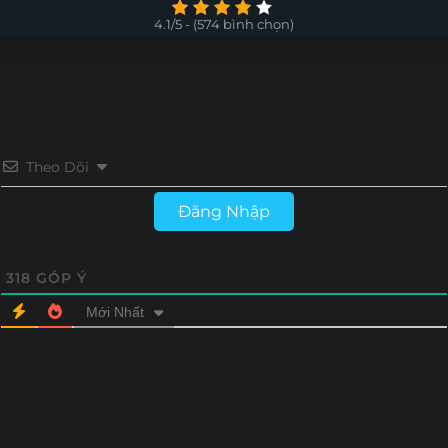
Tập 174
Tập 173
Tập 172
Tập 171
4.1/5 - (574 bình chọn)
Tập 146
Tập 145
Tập 144
Tập 143
Tập 170
Tập 169
Tập 168
Tập 167
Tập 142
Tập 141
Tập 140
Tập 139
Tập 166
Tập 165
Tập 164
Tập 163
Tập 138
Tập 137
Tập 136
Tập 135
Tập 162
Tập 161
Tập 160
Tập 159
Theo Dõi
Tập 134
Tập 133
Tập 132
Tập 131
Tập 158
Tập 157
Tập 156
Tập 155
Đăng Nhập
Tập 130
Tập 129
Tập 128
Tập 127
Tập 154
Tập 153
Tập 152
Tập 151
Tập 126
Tập 125
Tập 124
Tập 123
318
GÓP Ý
Tập 150
Tập 149
Tập 148
Tập 147
Mới Nhất
Tập 122
Tập 121
Tập 120
Tập 119
Tập 146
Tập 145
Tập 144
Tập 143
Tập 118
Tập 117
Tập 116
Tập 115
Tập 142
Tập 141
Tập 140
Tập 139
Tập 114
Tập 113
Tập 112
Tập 111
Tập 138
Tập 137
Tập 136
Tập 135