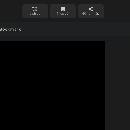
Lịch sử
Theo dõi
Đăng nhập
Bookmark