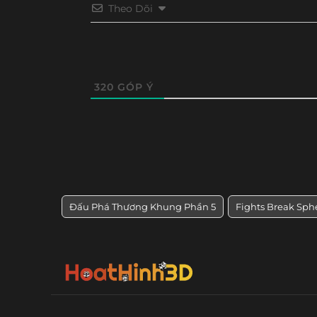
Tập 80
Tập 79
Tập 78
Tập 77
Theo Dõi
Tập 68
Tập 67
Tập 66
Tập 65
Tập 56
Tập 55
Tập 54
Tập 53
320
GÓP Ý
Đấu Phá Thương Khung Phần 5
Fights Break Sph