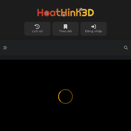
Lịch sử
Theo dõi
Đăng nhập