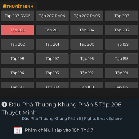
THUYẾT MINH
Tập 186
Tập 185
Tập 184
Tập 183
Tập 207-RV05
Tập 207-RV04
Tập 207-RV03
Tập 207
Tập 182
Tập 181
Tập 180
Tập 179
Tập 206
Tập 205
Tập 204
Tập 203
Tập 178
Tập 177
Tập 176
Tập 175
Tập 202
Tập 201
Tập 200
Tập 199
Tập 174
Tập 173
Tập 172
Tập 171
Tập 198
Tập 197
Tập 196
Tập 195
Tập 170
Tập 169
Tập 168
Tập 167
Tập 194
Tập 193
Tập 192
Tập 191
Tập 166
Tập 165
Tập 164
Tập 163
Tập 190
Tập 189
Tập 188
Tập 187
Tập 162
Tập 161
Tập 160
Tập 159
Tập 186
Tập 185
Tập 184
Tập 183
Đấu Phá Thương Khung Phần 5 Tập 206
Tập 158
Tập 157
Tập 156
Tập 155
Thuyết Minh
Tập 182
Tập 181
Tập 180
Tập 179
Đấu Phá Thương Khung Phần 5 | Fights Break Sphere
Tập 154
Tập 153
Tập 152
Tập 151
Phim chiếu 1 tập vào 18h Thứ 7
Tập 178
Tập 177
Tập 176
Tập 175
Tập 150
Tập 149
Tập 148
Tập 147