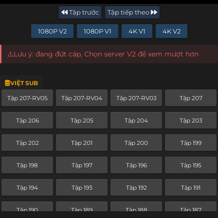
Tập trước
Tập tiếp theo
1080P V2
1080P V1
4K V1
4K V2
⚠️Lưu ý: đang đứt cáp, Chọn server V2 để xem mượt hơn
VIỆT SUB
Tập 207-RV05
Tập 207-RV04
Tập 207-RV03
Tập 207
Tập 206
Tập 205
Tập 204
Tập 203
Tập 202
Tập 201
Tập 200
Tập 199
Tập 198
Tập 197
Tập 196
Tập 195
Tập 194
Tập 193
Tập 192
Tập 191
Tập 190
Tập 189
Tập 188
Tập 187