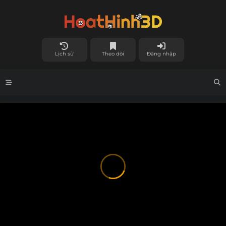
Lịch sử
Theo dõi
Đăng nhập