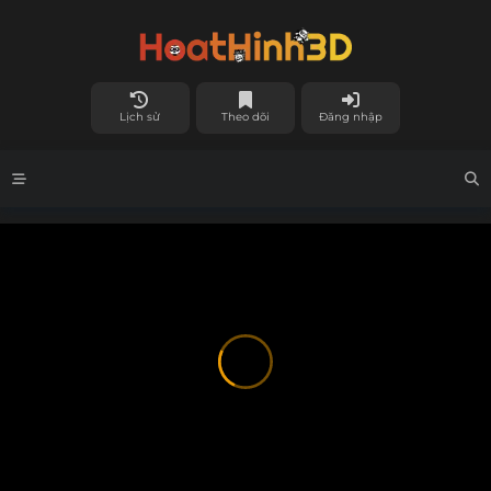
Lịch sử
Theo dõi
Đăng nhập