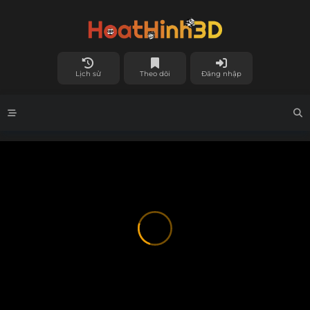
Lịch sử
Theo dõi
Đăng nhập