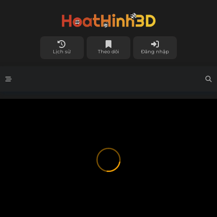
Lịch sử
Theo dõi
Đăng nhập