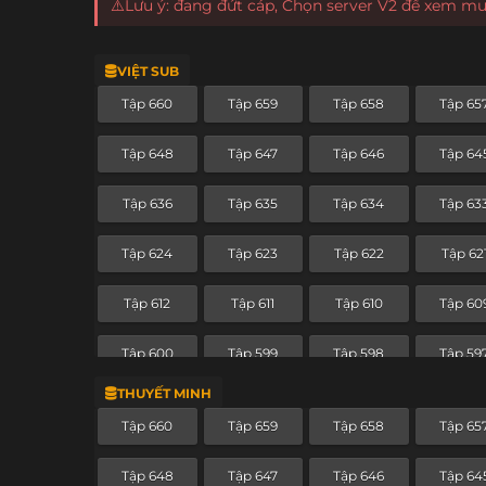
⚠️Lưu ý: đang đứt cáp, Chọn server V2 để xem m
VIỆT SUB
Tập 660
Tập 659
Tập 658
Tập 65
Tập 648
Tập 647
Tập 646
Tập 64
Tập 636
Tập 635
Tập 634
Tập 63
Tập 624
Tập 623
Tập 622
Tập 62
Tập 612
Tập 611
Tập 610
Tập 60
Tập 600
Tập 599
Tập 598
Tập 59
THUYẾT MINH
Tập 588
Tập 587
Tập 586
Tập 58
Tập 660
Tập 659
Tập 658
Tập 65
Tập 576
Tập 575
Tập 574
Tập 57
Tập 648
Tập 647
Tập 646
Tập 64