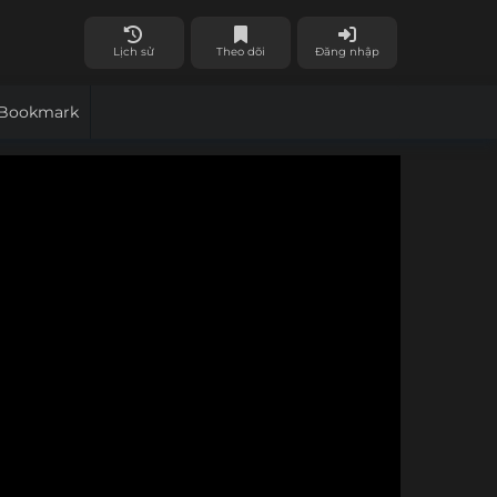
Lịch sử
Theo dõi
Đăng nhập
Bookmark