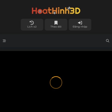
Lịch sử
Theo dõi
Đăng nhập