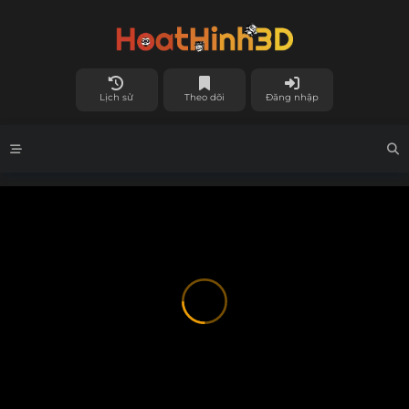
Lịch sử
Theo dõi
Đăng nhập