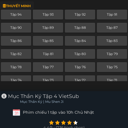
THUYẾT MINH
Tập 70
Tập 69
Tập 68
Tập 67
Tập 94
Tập 93
Tập 92
Tập 91
Tập 66
Tập 65
Tập 64
Tập 63
Tập 90
Tập 89
Tập 88
Tập 87
Tập 62
Tập 61
Tập 60
Tập 59
Tập 86
Tập 85
Tập 84
Tập 83
Tập 58
Tập 57
Tập 56
Tập 55
Tập 82
Tập 81
Tập 80
Tập 79
Tập 54
Tập 53
Tập 52
Tập 51
Tập 78
Tập 77
Tập 76
Tập 75
Tập 50
Tập 49
Tập 48
Tập 47
Tập 74
Tập 73
Tập 72
Tập 71
Tập 46
Tập 45
Tập 44
Tập 43
Tập 70
Tập 69
Tập 68
Tập 67
Mục Thần Ký Tập 4 VietSub
Tập 42
Tập 41
Tập 40
Tập 39
Mục Thần Ký | Mu Shen Ji
Tập 66
Tập 65
Tập 64
Tập 63
Phim chiếu 1 tập vào 10h Chủ Nhật
Tập 38
Tập 37
Tập 36
Tập 35
Tập 62
Tập 61
Tập 60
Tập 59
Tập 34
Tập 33
Tập 32
Tập 31
4.4/5 - (736 bình chọn)