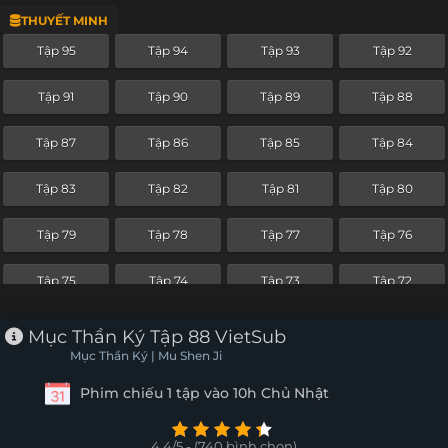
THUYẾT MINH
Tập 71
Tập 70
Tập 69
Tập 68
Tập 95
Tập 94
Tập 93
Tập 92
Tập 67
Tập 66
Tập 65
Tập 64
Tập 91
Tập 90
Tập 89
Tập 88
Tập 63
Tập 62
Tập 61
Tập 60
Tập 87
Tập 86
Tập 85
Tập 84
Tập 59
Tập 58
Tập 57
Tập 56
Tập 83
Tập 82
Tập 81
Tập 80
Tập 55
Tập 54
Tập 53
Tập 52
Tập 79
Tập 78
Tập 77
Tập 76
Tập 51
Tập 50
Tập 49
Tập 48
Tập 75
Tập 74
Tập 73
Tập 72
Tập 47
Tập 46
Tập 45
Tập 44
Tập 71
Tập 70
Tập 69
Tập 68
Mục Thần Ký Tập 88 VietSub
Tập 43
Tập 42
Tập 41
Tập 40
Mục Thần Ký | Mu Shen Ji
Tập 67
Tập 66
Tập 65
Tập 64
Phim chiếu 1 tập vào 10h Chủ Nhật
Tập 39
Tập 38
Tập 37
Tập 36
Tập 63
Tập 62
Tập 61
Tập 60
Tập 35
Tập 34
Tập 33
Tập 32
4.4/5 - (740 bình chọn)