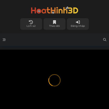
Lịch sử
Theo dõi
Đăng nhập