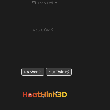
Theo Dõi
433
GÓP Ý
Mu Shen Ji
Mục Thần Ký