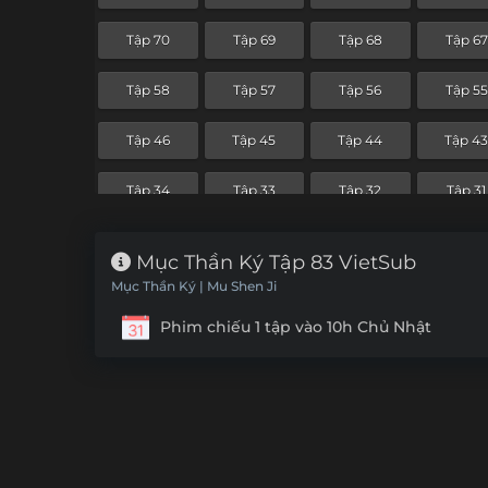
Tập 70
Tập 69
Tập 68
Tập 67
Tập 58
Tập 57
Tập 56
Tập 55
Tập 46
Tập 45
Tập 44
Tập 4
Tập 34
Tập 33
Tập 32
Tập 31
Tập 22
Tập 21
Tập 20
Tập 19
Mục Thần Ký Tập 83 VietSub
Mục Thần Ký | Mu Shen Ji
Tập 10
Tập 9
Tập 8
Tập 7
Phim chiếu 1 tập vào 10h Chủ Nhật