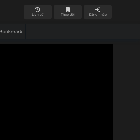
Lịch sử
Theo dõi
Đăng nhập
Bookmark