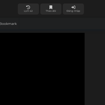
Lịch sử
Theo dõi
Đăng nhập
Bookmark