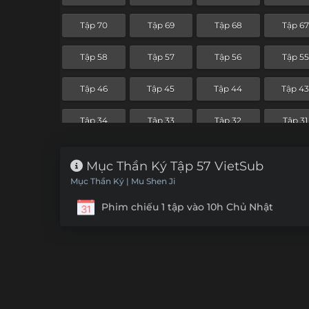
Tập 70
Tập 69
Tập 68
Tập 67
Tập 58
Tập 57
Tập 56
Tập 55
Tập 46
Tập 45
Tập 44
Tập 4
Tập 34
Tập 33
Tập 32
Tập 31
Tập 22
Tập 21
Tập 20
Tập 19
Mục Thần Ký Tập 57 VietSub
Mục Thần Ký | Mu Shen Ji
Tập 10
Tập 9
Tập 8
Tập 7
Phim chiếu 1 tập vào 10h Chủ Nhật