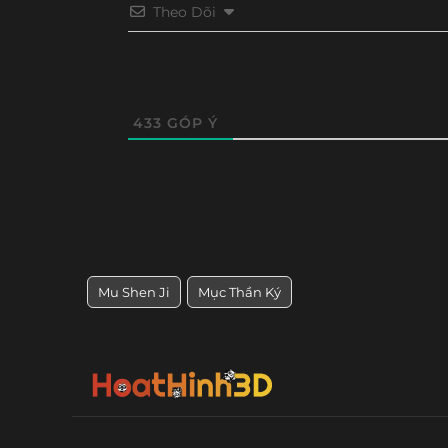
Theo Dõi
433
GÓP Ý
Mu Shen Ji
Mục Thần Ký