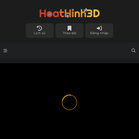
Lịch sử
Theo dõi
Đăng nhập