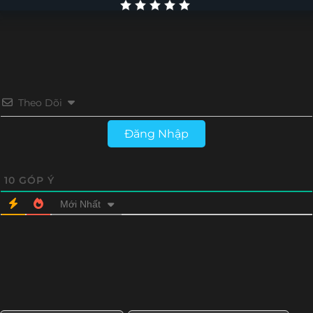
Tập 26
Tập 25
Tập 24
Tập 23
Tập 22
Tập 21
Tập 20
Tập 19
Tập 18
Tập 17
Tập 16
Tập 15
Theo Dõi
Tập 14
Tập 13
Tập 12
Tập 11
Đăng Nhập
Tập 10
Tập 9
Tập 8
Tập 7
10
GÓP Ý
Tập 6
Tập 5
Tập 4
Tập 3
Mới Nhất
Tập 2
Tập 1