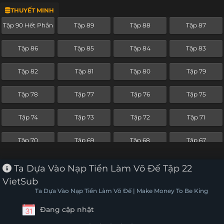
THUYẾT MINH
Tập 66
Tập 65
Tập 64
Tập 63
Tập 90 Hết Phần
Tập 89
Tập 88
Tập 87
Tập 62
Tập 61
Tập 60
Tập 59
Tập 86
Tập 85
Tập 84
Tập 83
Tập 58
Tập 57
Tập 56
Tập 55
Tập 82
Tập 81
Tập 80
Tập 79
Tập 54
Tập 53
Tập 52
Tập 51
Tập 78
Tập 77
Tập 76
Tập 75
Tập 50
Tập 49
Tập 48
Tập 47
Tập 74
Tập 73
Tập 72
Tập 71
Tập 46
Tập 45
Tập 44
Tập 43
Tập 70
Tập 69
Tập 68
Tập 67
Tập 42
Tập 41
Tập 40
Tập 39
Tập 66
Tập 65
Tập 64
Tập 63
Ta Dựa Vào Nạp Tiền Làm Võ Đế Tập 22
Tập 38
Tập 37
Tập 36
Tập 35
VietSub
Tập 62
Tập 61
Ta Dựa Vào Nạp Tiền Làm Võ Đế | Make Money To Be King
Tập 34
Tập 33
Tập 32
Tập 31
Đang cập nhật
Tập 30
Tập 29
Tập 28
Tập 27