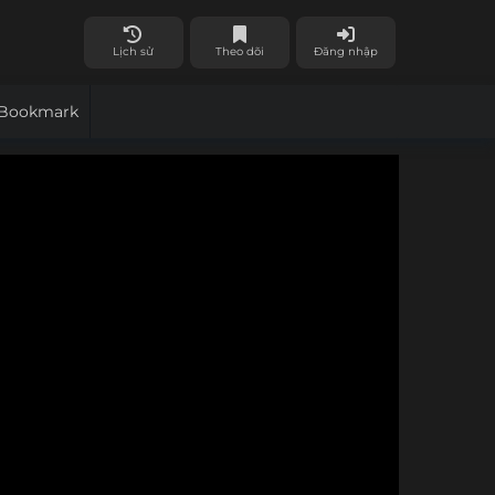
Lịch sử
Theo dõi
Đăng nhập
Bookmark