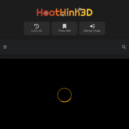
Lịch sử
Theo dõi
Đăng nhập