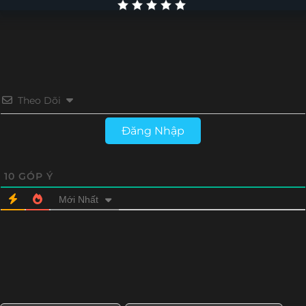
Tập 26
Tập 25
Tập 24
Tập 23
Tập 22
Tập 21
Tập 20
Tập 19
Tập 18
Tập 17
Tập 16
Tập 15
Theo Dõi
Tập 14
Tập 13
Tập 12
Tập 11
Đăng Nhập
Tập 10
Tập 9
Tập 8
Tập 7
10
GÓP Ý
Tập 6
Tập 5
Tập 4
Tập 3
Mới Nhất
Tập 2
Tập 1