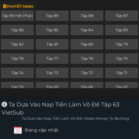
THUYẾT MINH
Tập 66
Tập 65
Tập 64
Tập 63
Tập 90 Hết Phần
Tập 89
Tập 88
Tập 87
Tập 62
Tập 61
Tập 60
Tập 59
Tập 86
Tập 85
Tập 84
Tập 83
Tập 58
Tập 57
Tập 56
Tập 55
Tập 82
Tập 81
Tập 80
Tập 79
Tập 54
Tập 53
Tập 52
Tập 51
Tập 78
Tập 77
Tập 76
Tập 75
Tập 50
Tập 49
Tập 48
Tập 47
Tập 74
Tập 73
Tập 72
Tập 71
Tập 46
Tập 45
Tập 44
Tập 43
Tập 70
Tập 69
Tập 68
Tập 67
Tập 42
Tập 41
Tập 40
Tập 39
Tập 66
Tập 65
Tập 64
Tập 63
Ta Dựa Vào Nạp Tiền Làm Võ Đế Tập 63
Tập 38
Tập 37
Tập 36
Tập 35
VietSub
Tập 62
Tập 61
Ta Dựa Vào Nạp Tiền Làm Võ Đế | Make Money To Be King
Tập 34
Tập 33
Tập 32
Tập 31
Đang cập nhật
Tập 30
Tập 29
Tập 28
Tập 27