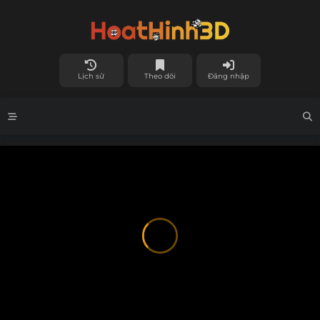
Lịch sử
Theo dõi
Đăng nhập