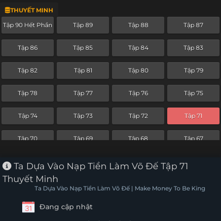
THUYẾT MINH
Tập 66
Tập 65
Tập 64
Tập 63
Tập 90 Hết Phần
Tập 89
Tập 88
Tập 87
Tập 62
Tập 61
Tập 60
Tập 59
Tập 86
Tập 85
Tập 84
Tập 83
Tập 58
Tập 57
Tập 56
Tập 55
Tập 82
Tập 81
Tập 80
Tập 79
Tập 54
Tập 53
Tập 52
Tập 51
Tập 78
Tập 77
Tập 76
Tập 75
Tập 50
Tập 49
Tập 48
Tập 47
Tập 74
Tập 73
Tập 72
Tập 71
Tập 46
Tập 45
Tập 44
Tập 43
Tập 70
Tập 69
Tập 68
Tập 67
Tập 42
Tập 41
Tập 40
Tập 39
Tập 66
Tập 65
Tập 64
Tập 63
Ta Dựa Vào Nạp Tiền Làm Võ Đế Tập 71
Tập 38
Tập 37
Tập 36
Tập 35
Thuyết Minh
Tập 62
Tập 61
Ta Dựa Vào Nạp Tiền Làm Võ Đế | Make Money To Be King
Tập 34
Tập 33
Tập 32
Tập 31
Đang cập nhật
Tập 30
Tập 29
Tập 28
Tập 27