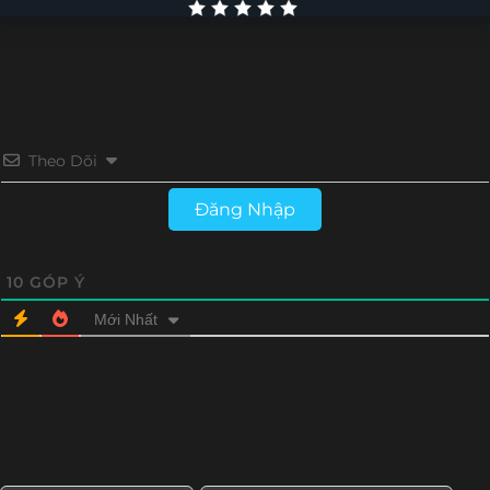
Tập 26
Tập 25
Tập 24
Tập 23
Tập 22
Tập 21
Tập 20
Tập 19
Tập 18
Tập 17
Tập 16
Tập 15
Theo Dõi
Tập 14
Tập 13
Tập 12
Tập 11
Đăng Nhập
Tập 10
Tập 9
Tập 8
Tập 7
10
GÓP Ý
Tập 6
Tập 5
Tập 4
Tập 3
Mới Nhất
Tập 2
Tập 1