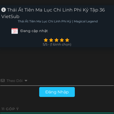
Tập 66
Tập 65
Tập 64
Tập 63
Thái Ất Tiên Ma Lục Chi Linh Phi Kỷ Tập 36
VietSub
Tập 62
Tập 61
Tập 60
Tập 59
Thái Ất Tiên Ma Lục Chi Linh Phi Kỷ | Magical Legend
Đang cập nhật
Tập 58
Tập 57
Tập 56
Tập 55
Tập 54
Tập 53
Tập 52
Tập 51
5/5 - (1 bình chọn)
Tập 50
Tập 49
Tập 48
Tập 47
Tập 46
Tập 45
Tập 44
Tập 43
Tập 42
Tập 41
Tập 40
Tập 39
Theo Dõi
Tập 38
Tập 37
Tập 36
Tập 35
Đăng Nhập
Tập 34
Tập 33
Tập 32
Tập 31
11
GÓP Ý
Tập 30
Tập 29
Tập 28
Tập 27