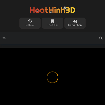
Lịch sử
Theo dõi
Đăng nhập