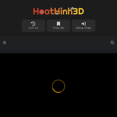
Lịch sử
Theo dõi
Đăng nhập