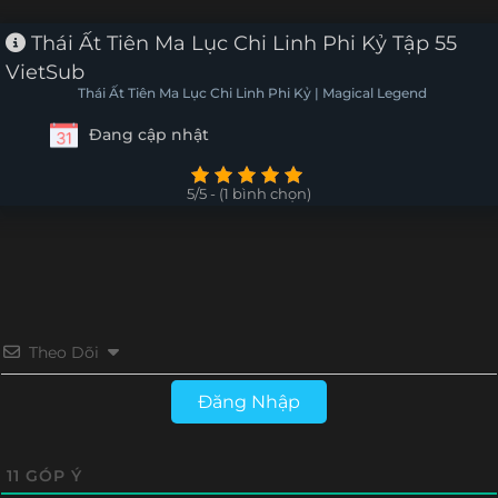
Tập 66
Tập 65
Tập 64
Tập 63
Thái Ất Tiên Ma Lục Chi Linh Phi Kỷ Tập 55
VietSub
Tập 62
Tập 61
Tập 60
Tập 59
Thái Ất Tiên Ma Lục Chi Linh Phi Kỷ | Magical Legend
Đang cập nhật
Tập 58
Tập 57
Tập 56
Tập 55
Tập 54
Tập 53
Tập 52
Tập 51
5/5 - (1 bình chọn)
Tập 50
Tập 49
Tập 48
Tập 47
Tập 46
Tập 45
Tập 44
Tập 43
Tập 42
Tập 41
Tập 40
Tập 39
Theo Dõi
Tập 38
Tập 37
Tập 36
Tập 35
Đăng Nhập
Tập 34
Tập 33
Tập 32
Tập 31
11
GÓP Ý
Tập 30
Tập 29
Tập 28
Tập 27