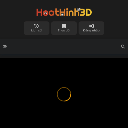
Lịch sử
Theo dõi
Đăng nhập