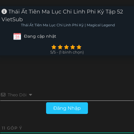
Tập 66
Tập 65
Tập 64
Tập 63
Thái Ất Tiên Ma Lục Chi Linh Phi Kỷ Tập 52
VietSub
Tập 62
Tập 61
Tập 60
Tập 59
Thái Ất Tiên Ma Lục Chi Linh Phi Kỷ | Magical Legend
Đang cập nhật
Tập 58
Tập 57
Tập 56
Tập 55
Tập 54
Tập 53
Tập 52
Tập 51
5/5 - (1 bình chọn)
Tập 50
Tập 49
Tập 48
Tập 47
Tập 46
Tập 45
Tập 44
Tập 43
Tập 42
Tập 41
Tập 40
Tập 39
Theo Dõi
Tập 38
Tập 37
Tập 36
Tập 35
Đăng Nhập
Tập 34
Tập 33
Tập 32
Tập 31
11
GÓP Ý
Tập 30
Tập 29
Tập 28
Tập 27