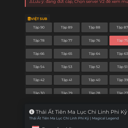
⚠️Lưu ý: đang đứt cáp, Chọn server V2 để xem m
VIỆT SUB
Tập 90
Tập 89
Tập 88
Tập 8
Tập 78
Tập 77
Tập 76
Tập 75
Tập 66
Tập 65
Tập 64
Tập 63
Tập 54
Tập 53
Tập 52
Tập 51
Tập 42
Tập 41
Tập 40
Tập 39
Tập 30
Tập 29
Tập 28
Tập 27
Tập 18
Tập 17
Tập 16
Tập 15
Thái Ất Tiên Ma Lục Chi Linh Phi Kỷ
Thái Ất Tiên Ma Lục Chi Linh Phi Kỷ | Magical Legend
Tập 6
Tập 5
Tập 4
Tập 3