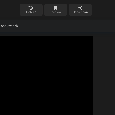
Lịch sử
Theo dõi
Đăng nhập
Bookmark