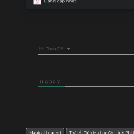
Đang cập nhật
Theo Dõi
11
GÓP Ý
Magical Legend
Thái Ất Tiên Ma Lục Chi Linh Phi 