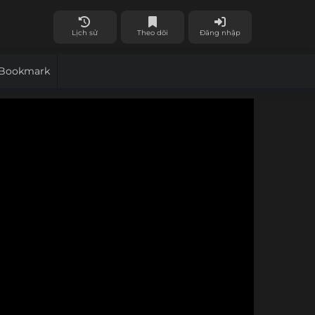
Lịch sử
Theo dõi
Đăng nhập
Bookmark