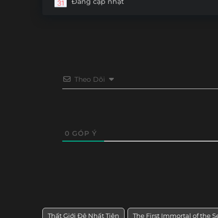
Đang cập nhật
Tập 24
Tập 23
Tập 22
Tập 21
Tập 12
Tập 11
Tập 10
Tập 9
Theo Dõi
0
GÓP Ý
Thất Giới Đệ Nhất Tiên
The First Immortal of the 