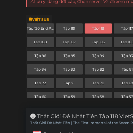
⚠️Lưu ý: đang đứt cáp, Chọn server V2 để xem m
VIỆT SUB
Tập 120.End.Part
Tập 119
Tập 118
Tập 11
Tập 108
Tập 107
Tập 106
Tập 10
Tập 96
Tập 95
Tập 94
Tập 93
Tập 84
Tập 83
Tập 82
Tập 81
Tập 72
Tập 71
Tập 70
Tập 69
Tập 60
Tập 59
Tập 58
Tập 57
Tập 48
Tập 47
Tập 46
Tập 4
Thất Giới Đệ Nhất Tiên Tập 118 Viet
Thất Giới Đệ Nhất Tiên | The First Immortal of the Seven 
Tập 36
Tập 35
Tập 34
Tập 33