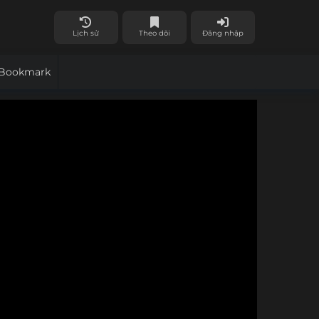
Lịch sử
Theo dõi
Đăng nhập
Bookmark