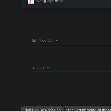
Đang cập nhật
Tập 24
Tập 23
Tập 22
Tập 21
Tập 12
Tập 11
Tập 10
Tập 9
Theo Dõi
0
GÓP Ý
Thất Giới Đệ Nhất Tiên
The First Immortal of the 