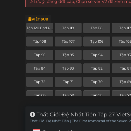
⚠️Lưu ý: đang đứt cáp, Chọn server V2 để xem m
VIỆT SUB
Tập 120.End.Part
Tập 119
Tập 118
Tập 11
Tập 108
Tập 107
Tập 106
Tập 10
Tập 96
Tập 95
Tập 94
Tập 93
Tập 84
Tập 83
Tập 82
Tập 81
Tập 72
Tập 71
Tập 70
Tập 69
Tập 60
Tập 59
Tập 58
Tập 57
Tập 48
Tập 47
Tập 46
Tập 4
Thất Giới Đệ Nhất Tiên Tập 27 Viet
Thất Giới Đệ Nhất Tiên | The First Immortal of the Seven 
Tập 36
Tập 35
Tập 34
Tập 33