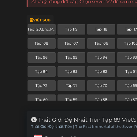
⚠️Lưu ý: đang đứt cáp, Chọn server V2 để xem m
VIỆT SUB
Tập 120.End.Part
Tập 119
Tập 118
Tập 11
Tập 108
Tập 107
Tập 106
Tập 10
Tập 96
Tập 95
Tập 94
Tập 93
Tập 84
Tập 83
Tập 82
Tập 81
Tập 72
Tập 71
Tập 70
Tập 69
Tập 60
Tập 59
Tập 58
Tập 57
Tập 48
Tập 47
Tập 46
Tập 4
Thất Giới Đệ Nhất Tiên Tập 89 Viet
Thất Giới Đệ Nhất Tiên | The First Immortal of the Seven 
Tập 36
Tập 35
Tập 34
Tập 33