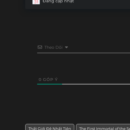
Đang cập nhật
Tập 24
Tập 23
Tập 22
Tập 21
Tập 12
Tập 11
Tập 10
Tập 9
Theo Dõi
0
GÓP Ý
Thất Giới Đệ Nhất Tiên
The First Immortal of the 