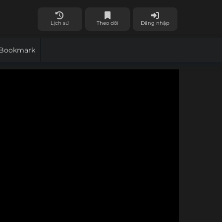
Lịch sử
Theo dõi
Đăng nhập
Bookmark