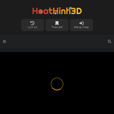
Lịch sử
Theo dõi
Đăng nhập